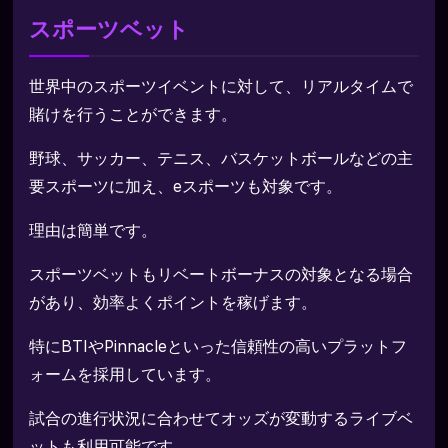
スポーツベット
世界中のスポーツイベントに対して、リアルタイムで
賭けを行うことができます。
野球、サッカー、テニス、バスケットボールなどの主
要スポーツに加え、eスポーツも対象です。
理由は簡単です。
スポーツベットもリベートボーナスの対象となる場合
があり、効率よくポイントを稼げます。
特にBTIやPinnacleといった信頼性の高いプラットフ
ォームを採用しています。
試合の進行状況に合わせてオッズが変動するライブベ
ットも利用可能です。