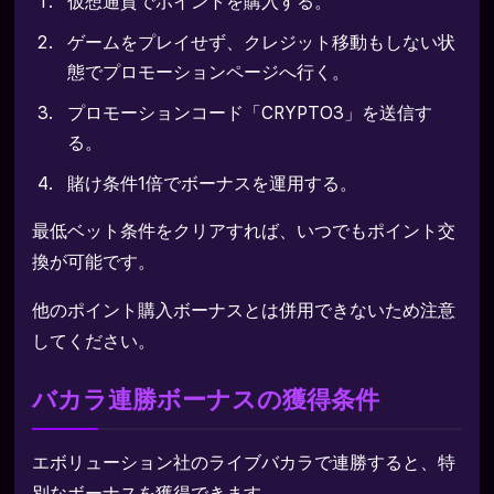
仮想通貨でポイントを購入する。
ゲームをプレイせず、クレジット移動もしない状
態でプロモーションページへ行く。
プロモーションコード「CRYPTO3」を送信す
る。
賭け条件1倍でボーナスを運用する。
最低ベット条件をクリアすれば、いつでもポイント交
換が可能です。
他のポイント購入ボーナスとは併用できないため注意
してください。
バカラ連勝ボーナスの獲得条件
エボリューション社のライブバカラで連勝すると、特
別なボーナスを獲得できます。