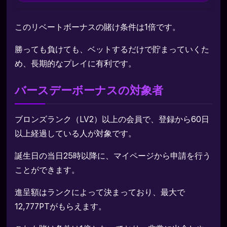
このリベートボーナスの賭け条件は1倍です。
勝っても負けても、ベットするだけで貯まっていくた
め、長期的なプレイに有利です。
バースデーボーナスの対象者
ブロンズランク（LV2）以上の会員で、登録から60日
以上経過している人が対象です。
誕生日の当日25時以降に、マイページから申請を行う
ことができます。
進呈額はランクによって決まっており、最大で
12,777PTがもらえます。