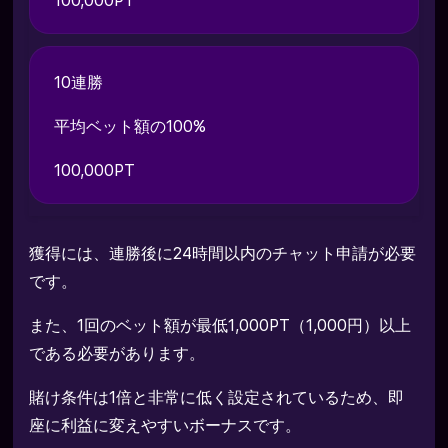
100,000PT
10連勝
平均ベット額の100%
100,000PT
獲得には、連勝後に24時間以内のチャット申請が必要
です。
また、1回のベット額が最低1,000PT（1,000円）以上
である必要があります。
賭け条件は1倍と非常に低く設定されているため、即
座に利益に変えやすいボーナスです。