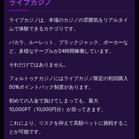
ライブカジノ
ライブカジノは、本場のカジノの雰囲気をリアルタイ
ムで体験できるカテゴリです。
バカラ、ルーレット、ブラックジャック、ポーカーな
ど、多様なテーブルが24時間稼働しています。
それだけではありません。
フォルトゥナカジノにはライブカジノ限定の初回購入
50%ポイントバック制度があります。
初めての入金で負けてしまっても、最大
10,000PT（10,000円分）が戻ってきます。
これにより、リスクを抑えて高額ベットに挑戦するこ
とが可能です。