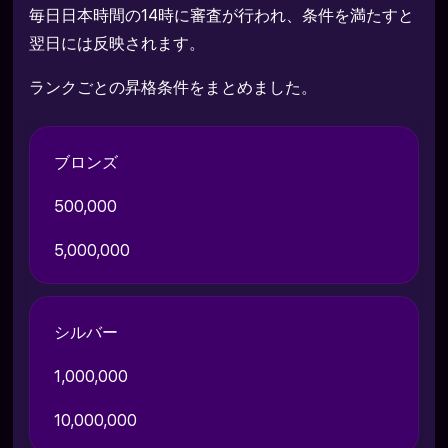
毎日日本時間の14時に審査が行われ、条件を満たすと
翌日には反映されます。
ランクごとの昇格条件をまとめました。
ブロンズ
500,000
5,000,000
シルバー
1,000,000
10,000,000