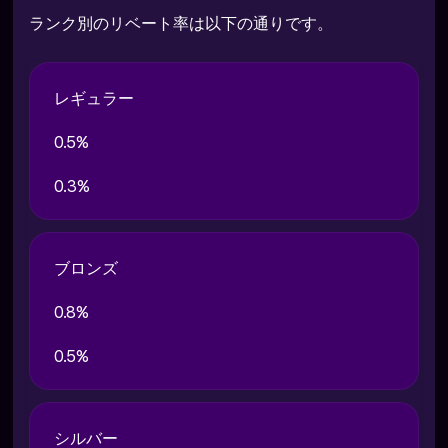
ランク別のリベート率は以下の通りです。
レギュラー
0.5%
0.3%
ブロンズ
0.8%
0.5%
シルバー