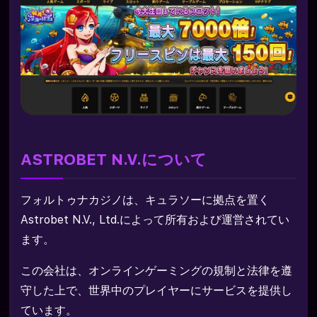
ASTROBET N.V.について
フォルトゥナカジノは、キュラソーに拠点を置く
Astrobet N.V., Ltd.によって所有および運営されてい
ます。
この会社は、オンラインゲーミングの規制と法律を遵
守した上で、世界中のプレイヤーにサービスを提供し
ています。