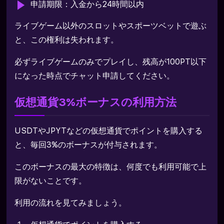
申請期限：入金から24時間以内
ライブゲーム以外のスロットやスポーツベットで遊ぶ
と、この権利は失われます。
必ずライブゲームのみでプレイし、残高が100PT以下
になった時点でチャット申請してください。
仮想通貨3%ボーナスの利用方法
USDTやJPYTなどの仮想通貨でポイントを購入する
と、毎回3%のボーナスが付与されます。
このボーナスの最大の特徴は、何度でも利用可能で上
限がないことです。
利用の流れを見てみましょう。