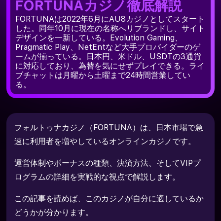
FORTUNAカジノ徹底解説
FORTUNAは2022年6月にAU8カジノとしてスタート
した。同年10月に現在の名称へリブランドし、サイト
デザインを一新している。Evolution Gaming、
Pragmatic Play、NetEntなど大手プロバイダーのゲ
ームが揃っている。日本円、米ドル、USDTの3通貨
に対応しており、為替を気にせずプレイできる。ライ
ブチャットは月曜から土曜まで24時間営業してい
る。
フォルトゥナカジノ（FORTUNA）は、日本市場で急
速に利用者を増やしているオンラインカジノです。
運営体制やボーナスの種類、決済方法、そしてVIPプ
ログラムの詳細を実戦的な視点で解説します。
この記事を読めば、このカジノが自分に適しているか
どうかが分かります。